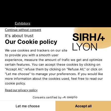
Exhibitors
•
CONSORZIO
PARMIGIANO
REGGIANO