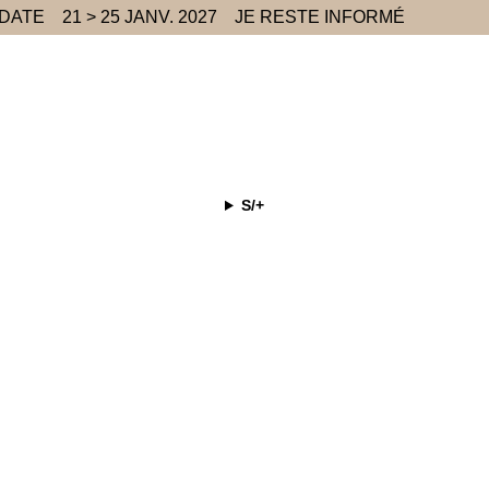
 DATE
21 > 25 JANV. 2027
JE RESTE INFORMÉ
S/+