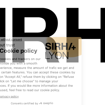
Les exposants
•