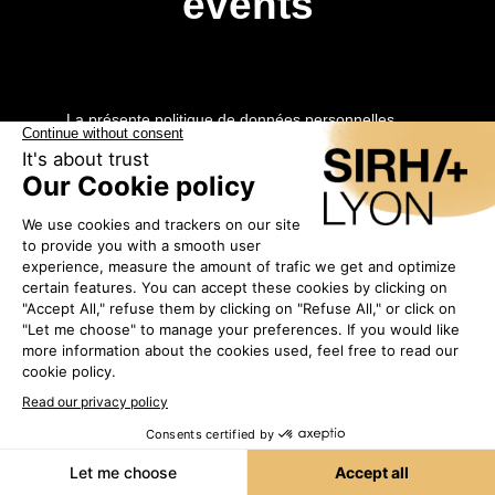
events
La présente politique de données personnelles
s’applique à toutes les sociétés du Pôle Exhibitions
du Groupe GL events.
Le Groupe GL events se soucie fortement de la
protection de vos données personnelles et
s’engage à collecter et à traiter vos données
personnelles conformément à la loi n°78-17 du 6
janvier 1978 modifiée et au Règlement (UE)
2016/679 du Parlement européen et du Conseil du
27 avril 2016 (RGPD).
Définitions :
« Nous », « Nos » s’entendent comme ou se
rattachent au responsable de traitement (pour plus
de détails, se référer à la partie – Qui est
responsable de traitement ?).
QUI EST