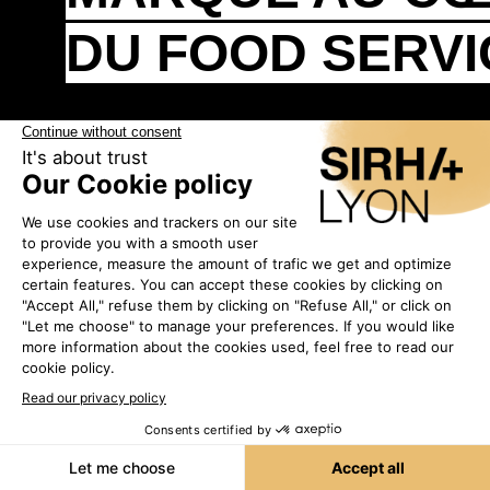
DU FOOD SERVI
DEVENEZ
PARTENAIRE SIRHA
LYON
Sirha Lyon est le centre de gravité mondial
du Food Service et de l'Hospitalité.
Le salon