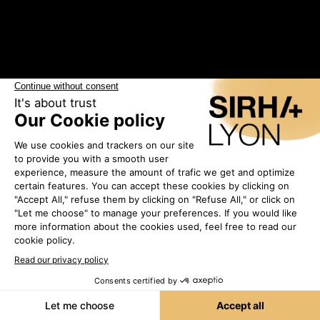
Les exposants
•
ACETAIA
GIUSTI