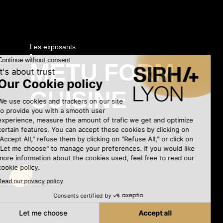
Les exposants
•
METU FORM
CUISINE