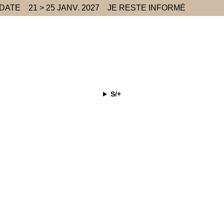
 DATE
21 > 25 JANV. 2027
JE RESTE INFORMÉ
S/+