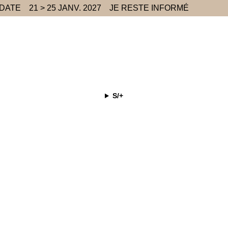
 DATE
21 > 25 JANV. 2027
JE RESTE INFORMÉ
S/+