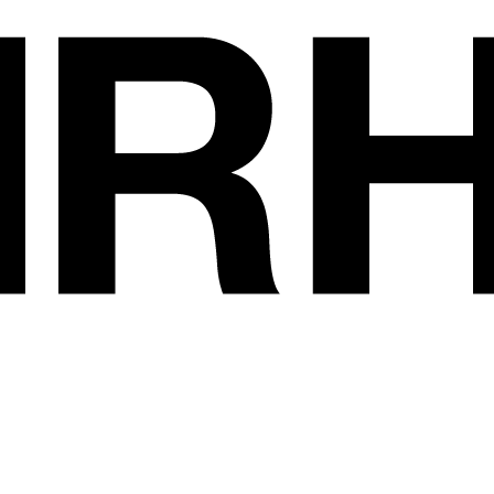
Les exposants
•
HEIN SARL