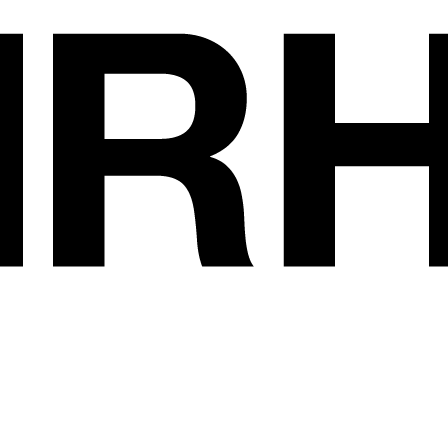
Les exposants
•
LANTMANNEN U