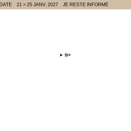
 DATE
21 > 25 JANV. 2027
JE RESTE INFORMÉ
S/+