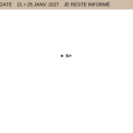
 DATE
21 > 25 JANV. 2027
JE RESTE INFORMÉ
S/+