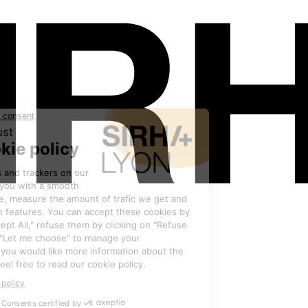
Les exposants
•
BONGARD