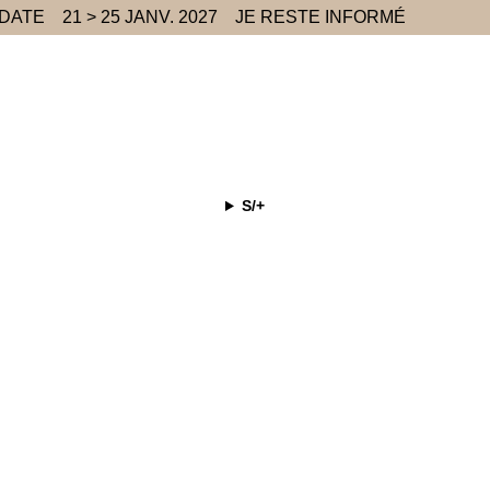
 DATE
21 > 25 JANV. 2027
JE RESTE INFORMÉ
S/+