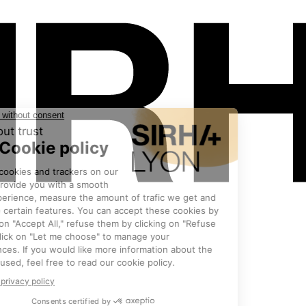
Les exposants
•
Berner Kochsys