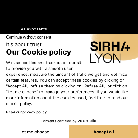
Les exposants
•
MILHE ET
AVONS