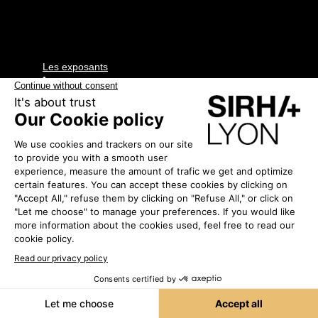
Les exposants
•
LES SELS DE
GRUISSAN