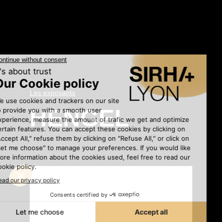
Les exposants
•
HENGEL