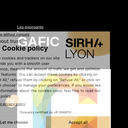
Les exposants
•
GAFIC