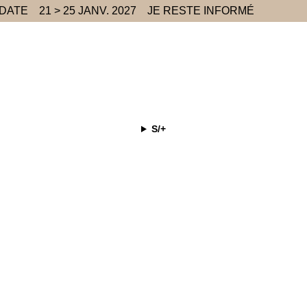
 DATE
21 > 25 JANV. 2027
JE RESTE INFORMÉ
S/+