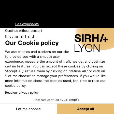
Les exposants
•
EVEMA
2D107