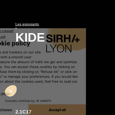
Les exposants
•
KIDE
2.1C17