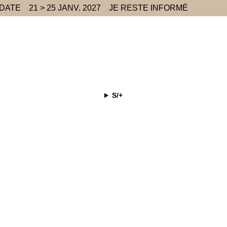
 DATE
21 > 25 JANV. 2027
JE RESTE INFORMÉ
S/+