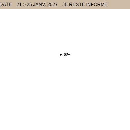
 DATE
21 > 25 JANV. 2027
JE RESTE INFORMÉ
S/+