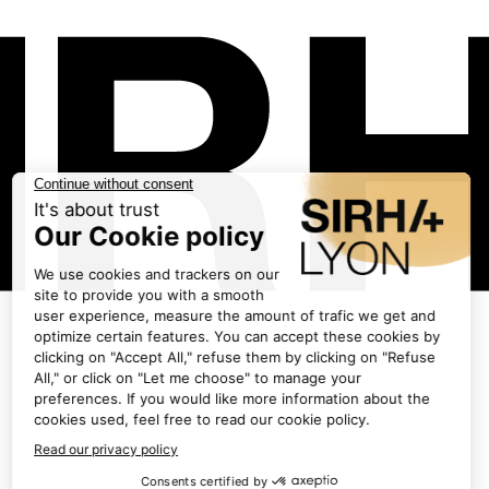
Les exposants
•
AGRO-PROCES