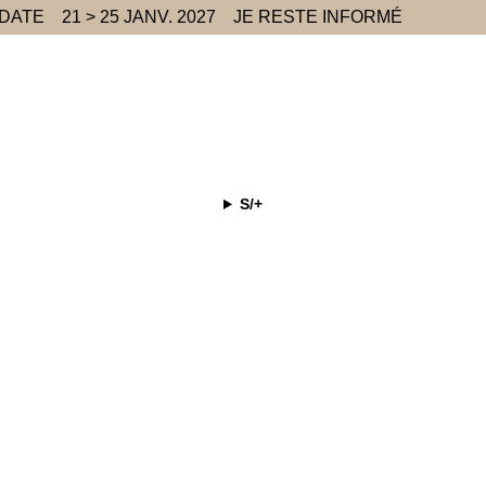
 DATE
21 > 25 JANV. 2027
JE RESTE INFORMÉ
S/+