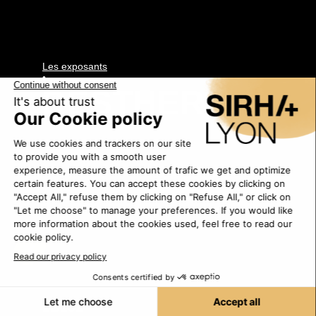
Les exposants
•
DESTHER
2B152