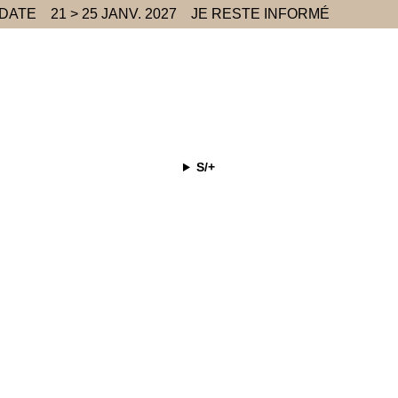
 DATE
21 > 25 JANV. 2027
JE RESTE INFORMÉ
S/+