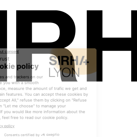
Les exposants
•
BETIK