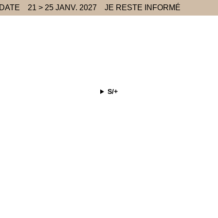
 DATE
21 > 25 JANV. 2027
JE RESTE INFORMÉ
S/+