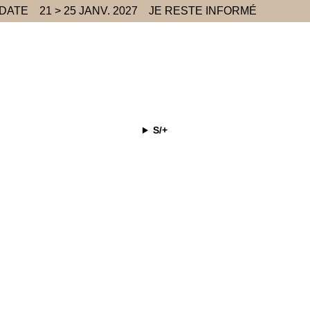
 DATE
21 > 25 JANV. 2027
JE RESTE INFORMÉ
S/+