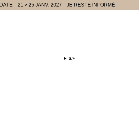
 DATE
21 > 25 JANV. 2027
JE RESTE INFORMÉ
S/+