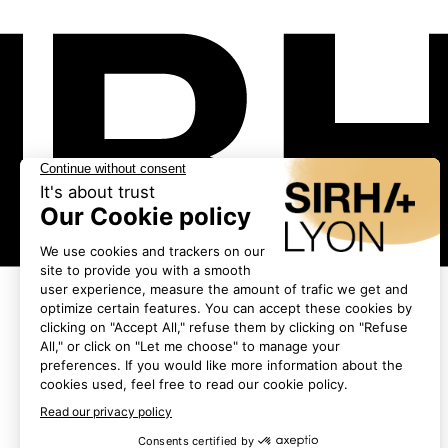
Les exposants
•
FOODBIOTIC / 