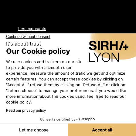
Les exposants
•
CASSELIN
1C30