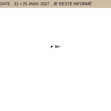
 DATE
21 > 25 JANV. 2027
JE RESTE INFORMÉ
S/+