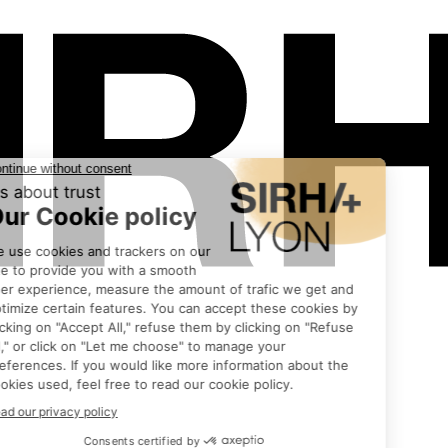
Les exposants
•