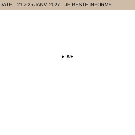
 DATE
21 > 25 JANV. 2027
JE RESTE INFORMÉ
S/+