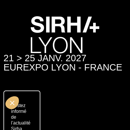
21 > 25 JANV. 2027
EUREXPO LYON - FRANCE
Restez
informé
de
l'actualité
Sirha